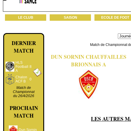
LE CLUB
SAISON
ECOLE DE FOOT
DERNIER
Match de Championnat du 3
MATCH
DUN SORNIN CHAUFFAILLES
HLS
BRIONNAIS A
Football
8
A
Chalon
0
ACF B
Match de
Championnat
du 26/4/2026
PROCHAIN
MATCH
LES AUTRES M
Dun Sornin