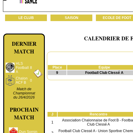
LE CLUB
SAISON
ECOLE DE FOOT
CALENDRIER DE 
DERNIER
MATCH
Classement actuel :
HLS
Place
Equipe
Football
8
A
9
Football Club Clessé A
Chalon
0
ACF B
Match de
Championnat
du 26/4/2026
Calendrier complet :
PROCHAIN
J
Rencontre
MATCH
Association Chalonnaise de Foot B - Footba
1
Club Clessé A
Football Club Clessé A - Union Sportive Chem
Dun Sornin