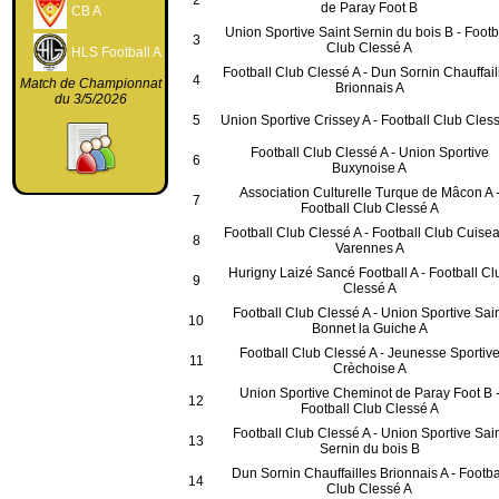
2
de Paray Foot B
CB A
Union Sportive Saint Sernin du bois B - Footb
3
Club Clessé A
HLS Football A
Football Club Clessé A - Dun Sornin Chauffail
4
Match de Championnat
Brionnais A
du 3/5/2026
5
Union Sportive Crissey A - Football Club Cles
Football Club Clessé A - Union Sportive
6
Buxynoise A
Association Culturelle Turque de Mâcon A 
7
Football Club Clessé A
Football Club Clessé A - Football Club Cuise
8
Varennes A
Hurigny Laizé Sancé Football A - Football Cl
9
Clessé A
Football Club Clessé A - Union Sportive Sai
10
Bonnet la Guiche A
Football Club Clessé A - Jeunesse Sportiv
11
Crèchoise A
Union Sportive Cheminot de Paray Foot B 
12
Football Club Clessé A
Football Club Clessé A - Union Sportive Sai
13
Sernin du bois B
Dun Sornin Chauffailles Brionnais A - Footba
14
Club Clessé A