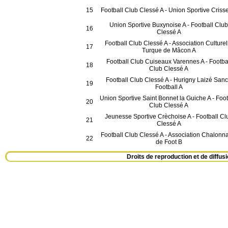
15
Football Club Clessé A - Union Sportive Criss
Union Sportive Buxynoise A - Football Club
16
Clessé A
Football Club Clessé A - Association Culturel
17
Turque de Mâcon A
Football Club Cuiseaux Varennes A - Footba
18
Club Clessé A
Football Club Clessé A - Hurigny Laizé San
19
Football A
Union Sportive Saint Bonnet la Guiche A - Foot
20
Club Clessé A
Jeunesse Sportive Crèchoise A - Football Cl
21
Clessé A
Football Club Clessé A - Association Chalonn
22
de Foot B
Droits de reproduction et de diff